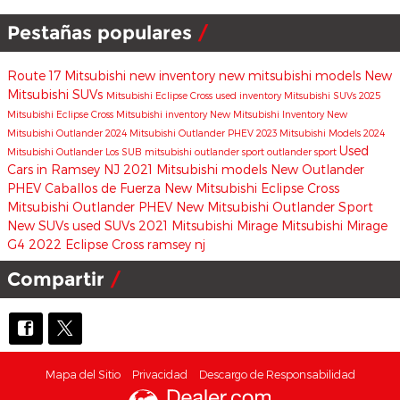
Pestañas populares
Route 17 Mitsubishi
new inventory
new mitsubishi models
New
Mitsubishi SUVs
Mitsubishi Eclipse Cross
used inventory
Mitsubishi SUVs
2025
Mitsubishi Eclipse Cross
Mitsubishi inventory
New Mitsubishi Inventory
New
Mitsubishi Outlander
2024 Mitsubishi Outlander PHEV
2023 Mitsubishi Models
2024
Used
Mitsubishi Outlander
Los SUB
mitsubishi outlander sport
outlander sport
Cars in Ramsey NJ
2021 Mitsubishi models
New Outlander
PHEV
Caballos de Fuerza
New Mitsubishi Eclipse Cross
Mitsubishi Outlander PHEV
New Mitsubishi Outlander Sport
New SUVs
used SUVs
2021 Mitsubishi Mirage
Mitsubishi Mirage
G4
2022 Eclipse Cross
ramsey nj
Compartir
Mapa del Sitio
Privacidad
Descargo de Responsabilidad