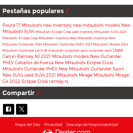
Pestañas populares
Route 17 Mitsubishi
new inventory
new mitsubishi models
New
Mitsubishi SUVs
Mitsubishi Eclipse Cross
used inventory
Mitsubishi SUVs
2025
Mitsubishi Eclipse Cross
Mitsubishi inventory
New Mitsubishi Inventory
New
Mitsubishi Outlander
2024 Mitsubishi Outlander PHEV
2023 Mitsubishi Models
2024
Used
Mitsubishi Outlander
Los SUB
mitsubishi outlander sport
outlander sport
Cars in Ramsey NJ
2021 Mitsubishi models
New Outlander
PHEV
Caballos de Fuerza
New Mitsubishi Eclipse Cross
Mitsubishi Outlander PHEV
New Mitsubishi Outlander Sport
New SUVs
used SUVs
2021 Mitsubishi Mirage
Mitsubishi Mirage
G4
2022 Eclipse Cross
ramsey nj
Compartir
Mapa del Sitio
Privacidad
Descargo de Responsabilidad