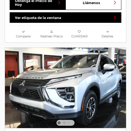
Obtenga el Precio de
Llámenos
Hoy
Ver etiqueta de la ventana
Comparar
Rastrear Precio
GUARDAR
Detalles