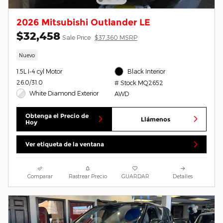
2026 Mitsubishi Outlander LE
$32,458
Sale Price
$37,360 MSRP
Nuevo
1.5L I-4 cyl Motor
Black Interior
26.0/31.0
# Stock MQ2652
White Diamond Exterior
AWD
Obtenga el Precio de
Llámenos
Hoy
Ver etiqueta de la ventana
Comparar
Rastrear Precio
GUARDAR
Detalles