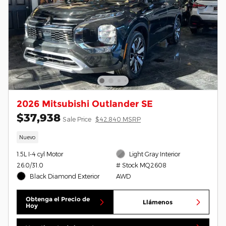
2026 Mitsubishi Outlander SE
$37,938
Sale Price
$42,840 MSRP
Nuevo
1.5L I-4 cyl Motor
Light Gray Interior
26.0/31.0
# Stock MQ2608
Black Diamond Exterior
AWD
Obtenga el Precio de
Llámenos
Hoy