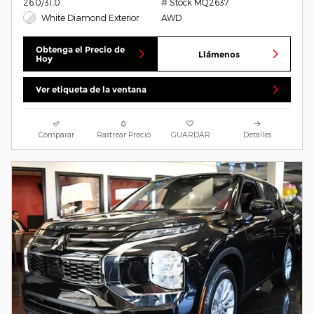
26.0/31.0
# Stock MQ2637
White Diamond Exterior
AWD
Obtenga el Precio de
Llámenos
Hoy
Ver etiqueta de la ventana
Comparar
Rastrear Precio
GUARDAR
Detalles