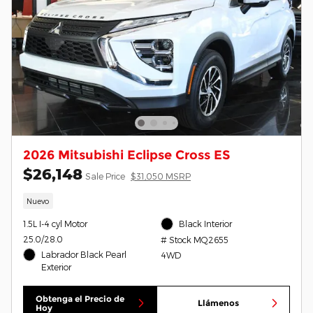
2026 Mitsubishi Eclipse Cross ES
$26,148
Sale Price
$31,050 MSRP
Nuevo
1.5L I-4 cyl Motor
Black Interior
25.0/28.0
# Stock MQ2655
Labrador Black Pearl
4WD
Exterior
Obtenga el Precio de
Llámenos
Hoy