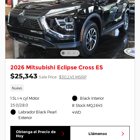
2026 Mitsubishi Eclipse Cross ES
$25,343
Sale Price
$30,245 MSRP
Nuevo
1.5L I-4 cyl Motor
Black Interior
25.0/28.0
# Stock MQ2645
Labrador Black Pearl
4WD
Exterior
Obtenga el Precio de
Llámenos
Hoy