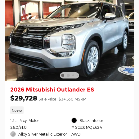
2026 Mitsubishi Outlander ES
$29,728
Sale Price
$34,630 MSRP
Nuevo
1.5L I-4 cyl Motor
Black Interior
26.0/31.0
# Stock MQ2624
Alloy Silver Metallic Exterior
AWD