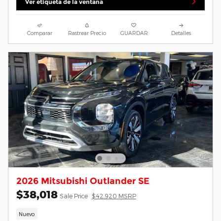
Ver etiqueta de la ventana
Comparar
Rastrear Precio
GUARDAR
Detalles
2026 Mitsubishi Outlander SE
$38,018
Sale Price
$42,920 MSRP
Nuevo