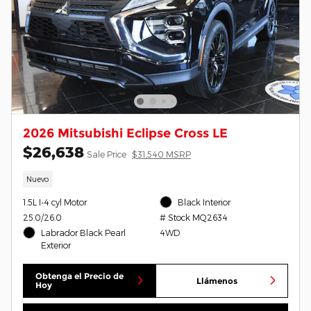
2026 Mitsubishi Eclipse Cross LE
$26,638
Sale Price
$31,540 MSRP
Nuevo
1.5L I-4 cyl Motor
Black Interior
25.0/26.0
# Stock MQ2634
Labrador Black Pearl
4WD
Exterior
Obtenga el Precio de
Llámenos
Hoy