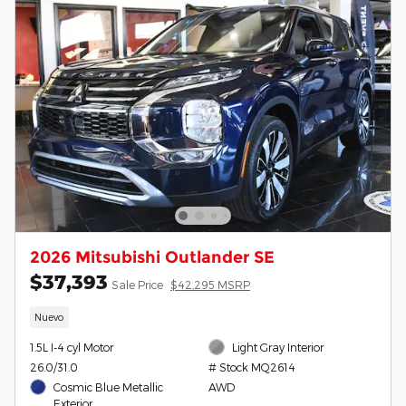
2026 Mitsubishi Outlander SE
$37,393
Sale Price
$42,295 MSRP
Nuevo
1.5L I-4 cyl Motor
Light Gray Interior
26.0/31.0
# Stock MQ2614
Cosmic Blue Metallic
AWD
Exterior