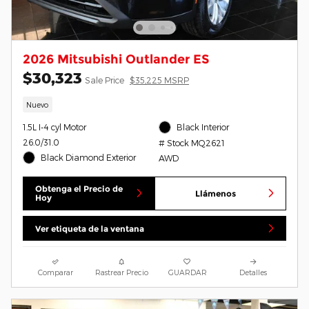
2026 Mitsubishi Outlander ES
$30,323
Sale Price
$35,225 MSRP
Nuevo
1.5L I-4 cyl Motor
Black Interior
26.0/31.0
# Stock MQ2621
Black Diamond Exterior
AWD
Obtenga el Precio de
Llámenos
Hoy
Ver etiqueta de la ventana
Comparar
Rastrear Precio
GUARDAR
Detalles