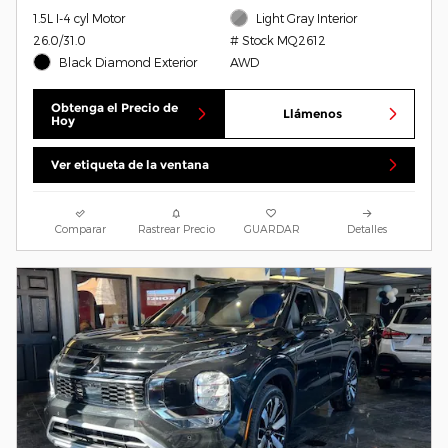
1.5L I-4 cyl Motor
Light Gray Interior
26.0/31.0
# Stock MQ2612
Black Diamond Exterior
AWD
Obtenga el Precio de
Llámenos
Hoy
Ver etiqueta de la ventana
Comparar
Rastrear Precio
GUARDAR
Detalles