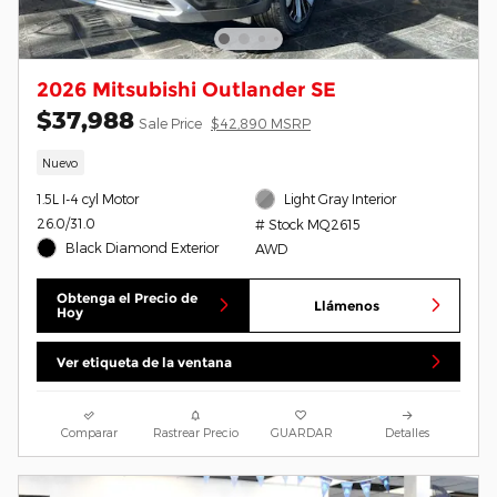
2026 Mitsubishi Outlander SE
$37,988
Sale Price
$42,890 MSRP
Nuevo
1.5L I-4 cyl Motor
Light Gray Interior
26.0/31.0
# Stock MQ2615
Black Diamond Exterior
AWD
Obtenga el Precio de
Llámenos
Hoy
Ver etiqueta de la ventana
Comparar
Rastrear Precio
GUARDAR
Detalles