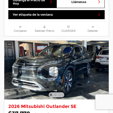
Obtenga el Precio de
Llámenos
Hoy
Ver etiqueta de la ventana
Comparar
Rastrear Precio
GUARDAR
Detalles
2026 Mitsubishi Outlander SE