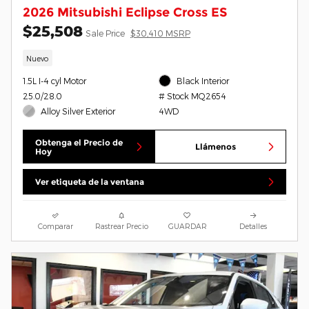
2026 Mitsubishi Eclipse Cross ES
$25,508
Sale Price
$30,410 MSRP
Nuevo
1.5L I-4 cyl Motor
Black Interior
25.0/28.0
# Stock MQ2654
Alloy Silver Exterior
4WD
Obtenga el Precio de
Llámenos
Hoy
Ver etiqueta de la ventana
Comparar
Rastrear Precio
GUARDAR
Detalles