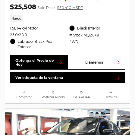
$25,508
Sale Price
$30,410 MSRP
Nuevo
1.5L I-4 cyl Motor
Black Interior
25.0/28.0
# Stock MQ2649
Labrador Black Pearl
4WD
Exterior
Obtenga el Precio de
Llámenos
Hoy
Ver etiqueta de la ventana
Comparar
Rastrear Precio
GUARDAR
Detalles