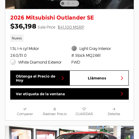
2026 Mitsubishi Outlander SE
$36,198
Sale Price
$41,100 MSRP
Nuevo
1.5L I-4 cyl Motor
Light Gray Interior
26.0/31.0
# Stock MQ2661
White Diamond Exterior
FWD
Obtenga el Precio de
Llámenos
Hoy
Ver etiqueta de la ventana
Comparar
Rastrear Precio
GUARDAR
Detalles