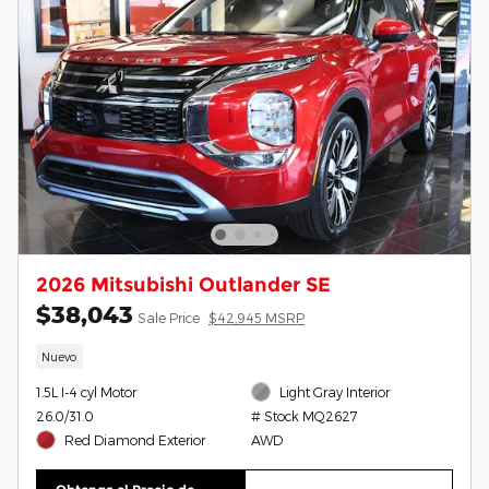
2026 Mitsubishi Outlander SE
$38,043
Sale Price
$42,945 MSRP
Nuevo
1.5L I-4 cyl Motor
Light Gray Interior
26.0/31.0
# Stock MQ2627
Red Diamond Exterior
AWD