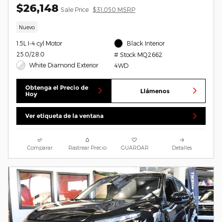
$26,148
Sale Price
$31,050 MSRP
Nuevo
1.5L I-4 cyl Motor
Black Interior
25.0/28.0
# Stock MQ2662
White Diamond Exterior
4WD
Obtenga el Precio de
Llámenos
Hoy
Ver etiqueta de la ventana
Comparar
Rastrear Precio
GUARDAR
Detalles