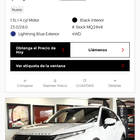
Nuevo
1.5L I-4 cyl Motor
Black Interior
25.0/26.0
# Stock MQ2648
Lightning Blue Exterior
4WD
Obtenga el Precio de
Llámenos
Hoy
Ver etiqueta de la ventana
Comparar
Rastrear Precio
GUARDAR
Detalles