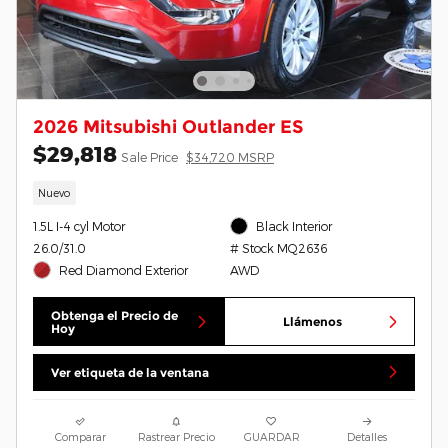
2026 Mitsubishi Outlander ES
$29,818
Sale Price
$34,720 MSRP
Nuevo
1.5L I-4 cyl Motor
Black Interior
26.0/31.0
# Stock MQ2636
Red Diamond Exterior
AWD
Obtenga el Precio de
Llámenos
Hoy
Ver etiqueta de la ventana
Comparar
Rastrear Precio
GUARDAR
Detalles