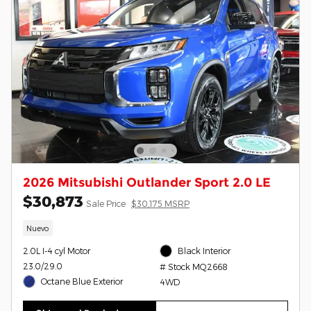
2026 Mitsubishi Outlander Sport 2.0 LE
$30,873
Sale Price
$30,175 MSRP
Nuevo
2.0L I-4 cyl Motor
Black Interior
23.0/29.0
# Stock MQ2668
Octane Blue Exterior
4WD