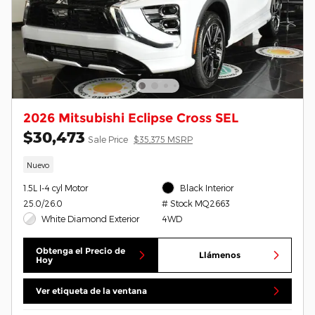
2026 Mitsubishi Eclipse Cross SEL
$30,473
Sale Price
$35,375 MSRP
Nuevo
1.5L I-4 cyl Motor
Black Interior
25.0/26.0
# Stock MQ2663
White Diamond Exterior
4WD
Obtenga el Precio de
Llámenos
Hoy
Ver etiqueta de la ventana